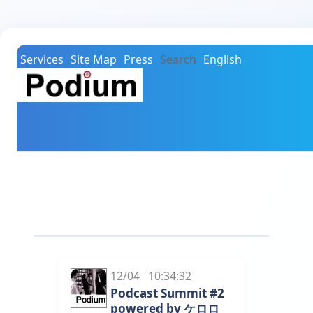
Services
Site Map
Press
Search
English
Blogs
12/04 10:34:32
Podcast Summit #2
powered by ケロロ