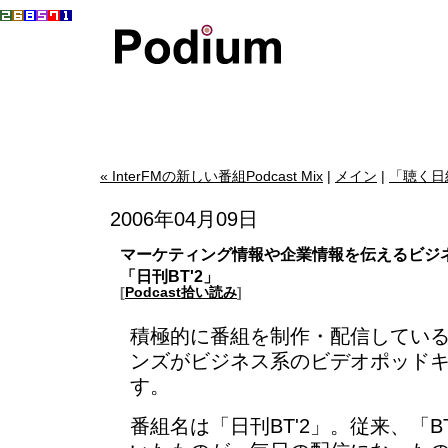
« InterFMの新しい番組Podcast Mix
|
メイン
|
「聴く日経
2006年04月09日
マーケティング情報や企業情報を伝えるビジ
「日刊BT'2」
[
Podcast拾い読み
]
積極的に番組を制作・配信してい
ンズがビジネス系のビデオポッド
す。
番組名は「日刊BT'2」。従来、「B