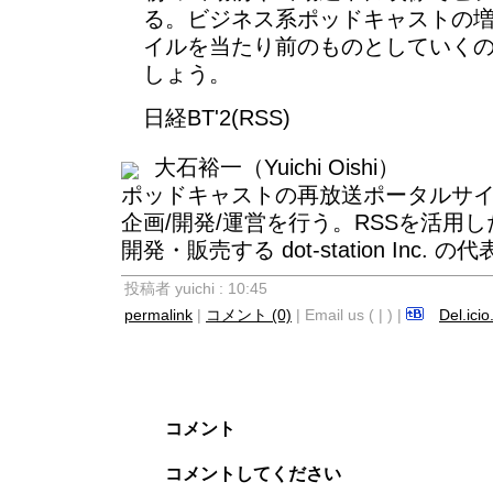
る。ビジネス系ポッドキャストの
イルを当たり前のものとしていく
しょう。
日経BT'2
(
RSS
)
大石裕一（Yuichi Oishi）
ポッドキャストの再放送ポータルサ
企画/開発/運営を行う。RSSを活用
開発・販売する
dot-station Inc.
の代
投稿者 yuichi : 10:45
permalink
|
コメント (0)
| Email us ( | ) |
Del.icio
コメント
コメントしてください