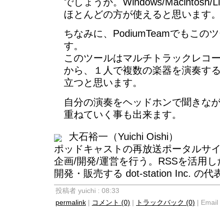
でしょうか。Windows/Macintosh
ほとんどの方が使えると思います
ちなみに、PodiumTeamでもこ
す。
このツールはマルチトラックレコ
から、１人で複数の楽器を演奏す
立つと思います。
自分の演奏をヘッドホンで聞きな
重ねていく事も出来ます。
大石裕一（Yuichi Oishi）
ポッドキャストの再放送ポータルサ
企画/開発/運営を行う。RSSを活用
開発・販売する
dot-station Inc.
の代
投稿者 yuichi : 08:33
permalink
|
コメント (0)
|
トラックバック (0)
| Email 