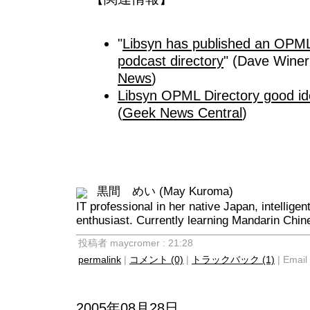
"
Libsyn has published an OPML 
podcast directory
" (Dave W
News
)
Libsyn OPML Directory good id
(
Geek News Central
)
黒間 めい (May Kuroma)
IT professional in her native Japan, intellige
enthusiast. Currently learning Mandarin Chin
投稿者 maycromer : 21:28
permalink
|
コメント (0)
|
トラックバック (1)
| Email 
2005年08月28日