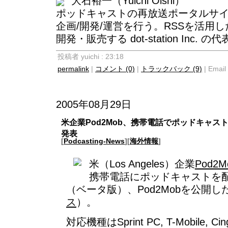
大石裕一（Yuichi Oishi）
ポッドキャストの再放送ポータルサ
企画/開発/運営を行う。RSSを活用
開発・販売する
dot-station Inc.
の代
投稿者 yuichi : 23:18
permalink
|
コメント (0)
|
トラックバック (9)
| Email 
2005年08月29日
米企業Pod2Mob、携帯電話でポッドキャス
発表
[
Podcasting-News
][
海外情報
]
米（Los Angeles）企業
Pod2M
携帯電話にポッドキャストを
（ベータ版）、Pod2Mobを公開し
ス
）。
対応機種はSprint PC, T-Mobile, Ci