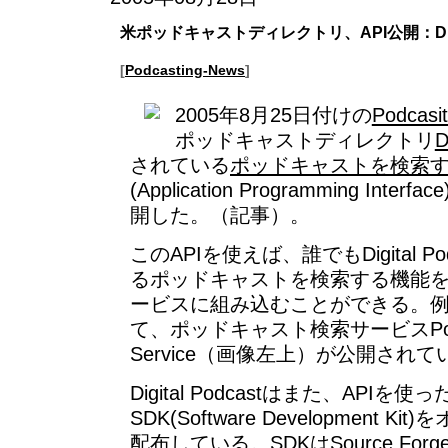
米ポッドキャストディレクトリ、API公開：Digita
[
Podcasting-News
]
2005年8月25日付けの
Podcasi
ポッドキャストディレクトリ
D
されている
ポッドキャストを検索するWeb
(Application Programming In
開した。（
記事
）。
このAPIを使えば、誰でもDigital P
るポッドキャストを検索する機能
ービスに組み込むことができる。
て、ポッドキャスト検索サービス
P
Service
（画像左上）が公開されて
Digital Podcastはまた、APIを
SDK(Software Development 
配布している。SDKはSource Fo