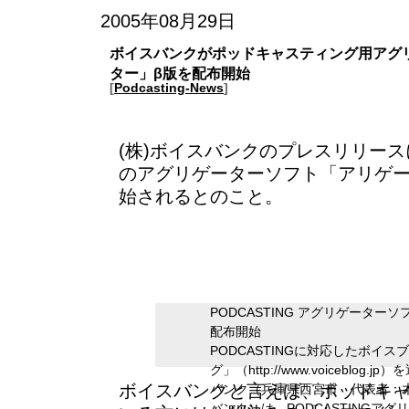
2005年08月29日
ボイスバンクがポッドキャスティング用アグ
ター」β版を配布開始
[
Podcasting-News
]
(株)ボイスバンク
のプレスリリースによ
のアグリゲーターソフト「アリゲー
始されるとのこと。
PODCASTING アグリゲーター
配布開始
PODCASTINGに対応したボイ
グ」（http://www.voiceblog
ボイスバンク
と言えば、ポッドキ
バンク（兵庫県西宮市 代表者：木
バンク）は、PODCASTINGア