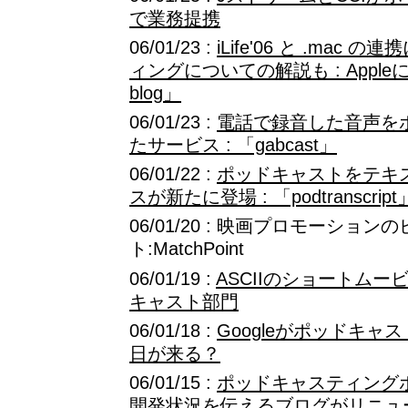
で業務提携
06/01/23 :
iLife'06 と .mac
ィングについての解説も : Apple
blog」
06/01/23 :
電話で録音した音声を
たサービス : 「gabcast」
06/01/22 :
ポッドキャストをテキ
スが新たに登場 : 「podtranscript
06/01/20 : 映画プロモーショ
ト:MatchPoint
06/01/19 :
ASCIIのショートム
キャスト部門
06/01/18 :
Googleがポッドキ
日が来る？
06/01/15 :
ポッドキャスティングポー
開発状況を伝えるブログがリニュ