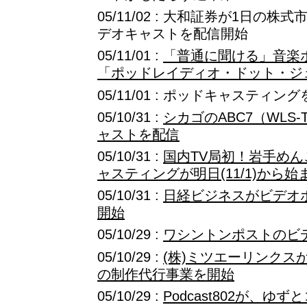
05/11/02 : 大和証券が1日の
デオキャストを配信開始
05/11/01 :
「普通に聞ける」音楽ポ
「ポッドレイディオ・ドット・ジ
05/11/01 : ポッドキャスティ
05/10/31 :
シカゴのABC7（WLS
ャストを配信
05/10/31 :
国内TV局初！岩手め
ャスティングが明日(11/1)から始
05/10/31 :
日経ビジネスがビデオ
開始
05/10/29 :
ワシントンポストのビ
05/10/29 :
(株)ミツエーリンクス
の制作代行事業を開始
05/10/29 :
Podcast802が、