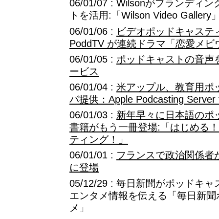
06/01/07 : Wilsonがブラ
トを活用:「Wilson Video Gallery
06/01/06 :
ビデオポッドキャステ
PoddTV が連続ドラマ「恋愛メ
06/01/05 :
ポッドキャストの音声
ービス
06/01/04 :
米アップル、教育用ポ
バ提供：Apple Podcasting Server f
06/01/03 :
新年早々に日本語のポ
書籍がもう一冊登場:「はじめる
ティング！」
06/01/01 :
フランスで政治関係者
に登場
05/12/29 : 毎日新聞がポッ
エンタメ情報を伝える「毎日新聞
メ」