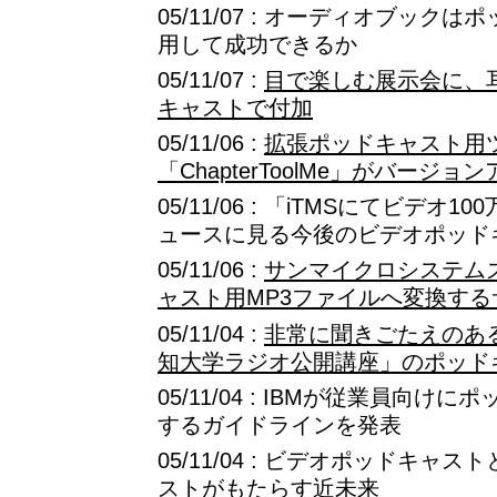
05/11/07 : オーディオブッ
用して成功できるか
05/11/07 :
目で楽しむ展示会に、
キャストで付加
05/11/06 :
拡張ポッドキャスト用
「ChapterToolMe」がバージョ
05/11/06 : 「iTMSにてビデ
ュースに見る今後のビデオポッド
05/11/06 :
サンマイクロシステム
ャスト用MP3ファイルへ変換す
05/11/04 :
非常に聞きごたえのある
知大学ラジオ公開講座」のポッド
05/11/04 : IBMが従業員向
するガイドラインを発表
05/11/04 : ビデオポッドキ
ストがもたらす近未来