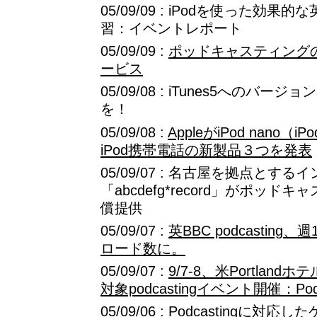
05/09/09 : iPodを使った効
習：イベントレポート
05/09/09 :
ポッドキャスティング
ービス
05/09/08 : iTunes5へのバ
を！
05/09/08 :
AppleがiPod nano（iP
iPod携帯電話の新製品３つを発表
05/09/07 : 名古屋を拠点とす
「abcdefg*record」がポッ
償提供
05/09/07 :
英BBC podcastin
ロード数に。
05/09/07 :
9/7-8、米Portlan
対象podcastingイベント開催：Podca
05/09/06 : Podcastingに