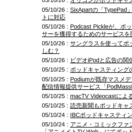
05/10/26 :
オリコンがポッドキャ
05/10/26 :
SixApartの「Type
トに対応
05/10/26 :
Podcast Pickle
サーを獲得するためのサービスを
05/10/26 :
サングラスを使ってポ
しむ？
05/10/26 :
ビデオiPodと広告の関
05/10/25 :
ポッドキャスティング
05/10/25 :
Podiumが既存マス
配信情報提供サービス「PodMass
05/10/25 :
macTV Videocas
05/10/25 :
読売新聞もポッドキャ
05/10/24 :
IBCポッドキャスティ
05/10/24 :
アニメ・コミックファ
「アニメイトTV Web」にてポ