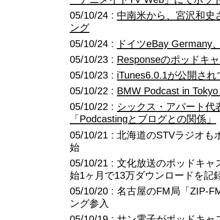
05/10/24 :
中南米から、宮沢和史
ング
05/10/24 :
ドイツeBay Germa
05/10/23 :
Responseのポッド
05/10/23 :
iTunes6.0.1が公開
05/10/22 :
BMW Podcast in Tokyo
05/10/22 :
シックス・アパート代
「Podcastingとブログとの関係」
05/10/21 : 北海道のSTVラ
始
05/10/21 : 文化放送のポッドキャ
始1ヶ月で13万ダウンロードを記
05/10/20 : 名古屋のFM局「Z
ング参入
05/10/19 :
サン電子がポッドキャ