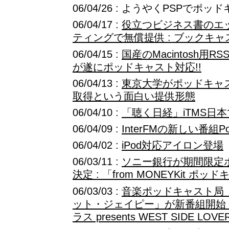
06/04/26 : ようやくPSPで
06/04/17 :
役立つビジネス書のエ
ティングで無償提供 : ブックキャス
06/04/15 :
国産のMacintosh用RS
が遂にポッドキャスト対応!!
06/04/13 :
東京大学がポッドキャ
取得という面白い提供形態
06/04/10 :
「聴く日経」iTMS日
06/04/09 :
InterFMの新しい番組Pod
06/04/02 :
iPod対応アイロン登場
06/03/11 :
ソニー銀行が期間限定
決定 : 「from MONEYKit ポ
06/03/03 :
音楽ポッドキャスト局
ット・ジェイピー」が新番組開始 
ラス presents WEST SIDE LOVE