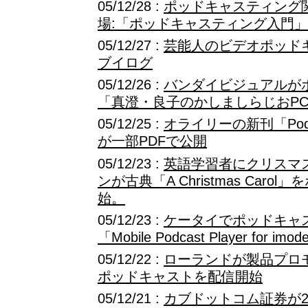
05/12/28 :
ポッドキャスティング
場:「ポッドキャスティング入門」
05/12/27 :
芸能人のビデオポッド
ブイログ
05/12/26 :
バンダイビジュアルがポ
「真澄・良子のかしましらじおP
05/12/25 :
オライリーの新刊「Podca
が一部PDFで公開
05/12/23 :
英語学習者にクリスマ
ンが古典「A Christmas Car
始。
05/12/23 :
ケータイでポッドキャス
「Mobile Podcast Player for imod
05/12/22 :
ローランドが製品プロ
ポッドキャストを配信開始
05/12/21 :
カブドットコム証券が2