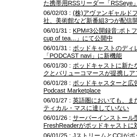
た携帯用RSSリーダー「RSSey
06/02/03 :
(株)アヴァンギャルド
社、美術館など新番組3つが配信
06/01/31 :
KPM#3公開録音:ポトフ
cup of tea...」にて公開中
06/01/31 :
ポッドキャストのディ
「PODCAST navi」に新機能
06/01/30 :
ポッドキャストに新た
クとバリューコマースが提携しア
06/01/28 :
ポッドキャスターと広告主を
Podcast Marketplace
06/01/27 :
英語圏においても、ま
ティカル・マスに達していない
06/01/26 :
サーバーインストール型
FreshReaderがポッドキャストに
06/01/25 :
JストリームとCCIが