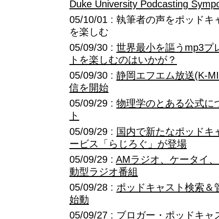
Duke University Podcasting Symp
05/10/01 : 執筆者の声をポ
を楽しむ
05/09/30 :
世界最小を謳うmp3プ
トを楽しむのはいかが？
05/09/30 :
静岡エフエム放送(K-M
信を開始
05/09/29 :
物理学のとある公式に
ト
05/09/29 :
国内で新たなポッドキ
ービス「らじろぐ」が登場
05/09/29 :
AMラジオ、ケータイ、
動型ラジオ番組
05/09/28 :
ポッドキャスト検索＆管
始動
05/09/27 :
ブロガー・ポッドキャ