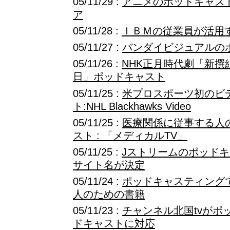
05/11/29 :
アニメのポッドキャス
ア
05/11/28 :
ＩＢＭの従業員が活用
05/11/27 :
バンダイビジュアルの
05/11/26 :
NHK正月時代劇「新撰組
日」ポッドキャスト
05/11/25 :
米プロスポーツ初のビ
ト:NHL Blackhawks Video
05/11/25 :
医療関係に従事する人
スト : 「メディカルTV」
05/11/25 :
Jストリームのポッド
サイト名が決定
05/11/24 :
ポッドキャスティング
人のための書籍
05/11/23 :
チャンネル北国tvがポ
ドキャストに対応