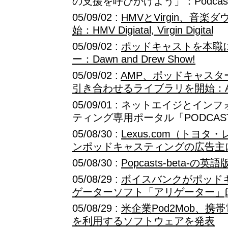
の支援を呼びかけよう」：Podcast for 
05/09/02 :
HMVとVirgin、音
始：HMV Digiatal, Virgin Digital
05/09/02 :
ポッドキャストを本職
ー：Dawn and Drew Show!
05/09/02 :
AMP、ポッドキャス
引き合わせるライブラリを開始：AMP M
05/09/01 : ネットエイジと
ティング専用ポータル「PODCAST
05/08/30 :
Lexus.com（トヨ
ンポッドキャスティングの広告主
05/08/30 :
Popcasts-beta-
05/08/29 :
ボイスバンクがポッド
ゲーターソフト「アリゲーター」
05/08/29 :
米企業Pod2Mob、
を利用するソフトウェアを発表