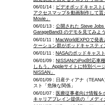
06/01/14 :
ビデオポッドキャストに
アクセスマップを動画制作して貰える
Movie」
06/01/13 :
公開された Steve Jo
GarageBand3 のデモを見てみよ
06/01/11 :
MacWorldEXPOで発表
ケーション群がポッドキャスティ
06/01/11 :
NASAのポッドキャスト：
06/01/09 :
NISSANのiPod対
しもう。Appleサイトに特別ページ「Enj
NISSAN」
06/01/09 : 日産ティアナ（TE
スト「危険な関係」
06/01/07 :
医療従事者向け情報をポ
キャリアブレイン提供の「メディ