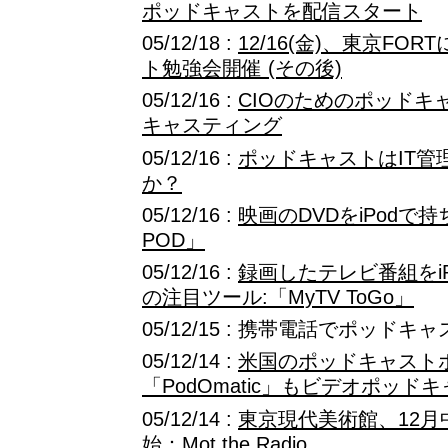
ポッドキャストを配信スタート
05/12/18 :
12/16(金)、東京FO
ト勉強会開催 (その後)
05/12/16 :
CIOのためのポッドキャス
キャスティング
05/12/16 :
ポッドキャストはIT管
か？
05/12/16 :
映画のDVDをiPodで持ち
POD」
05/12/16 :
録画したテレビ番組をi
の注目ツール:「MyTV ToGo」
05/12/15 : 携帯電話でポッドキャ
05/12/14 :
米国のポッドキャスト
「PodOmatic」もビデオポッド
05/12/14 :
東京現代美術館、12
始：Mot the Radio